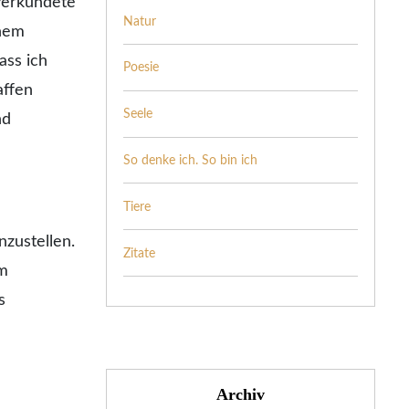
 verkündete
Natur
inem
ass ich
Poesie
affen
Seele
nd
So denke ich. So bin ich
Tiere
nzustellen.
Zitate
am
s
Archiv