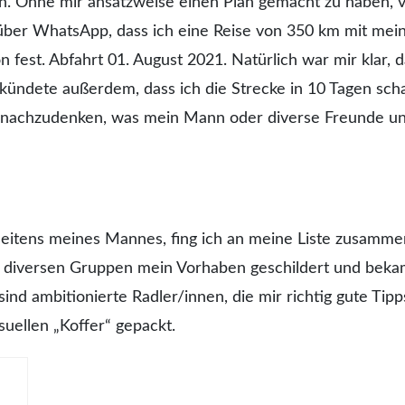
ren. Ohne mir ansatzweise einen Plan gemacht zu haben,
 über WhatsApp, dass ich eine Reise von 350 km mit me
est. Abfahrt 01. August 2021. Natürlich war mir klar, d
rkündete außerdem, dass ich die Strecke in 10 Tagen sch
r nachzudenken, was mein Mann oder diverse Freunde u
seitens meines Mannes, fing ich an meine Liste zusamme
 in diversen Gruppen mein Vorhaben geschildert und bek
sind ambitionierte Radler/innen, die mir richtig gute Tipp
uellen „Koffer“ gepackt.