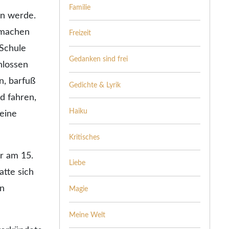
Familie
en werde.
 machen
Freizeit
 Schule
Gedanken sind frei
hlossen
n, barfuß
Gedichte & Lyrik
d fahren,
Haiku
meine
Kritisches
ar am 15.
Liebe
atte sich
in
Magie
Meine Welt