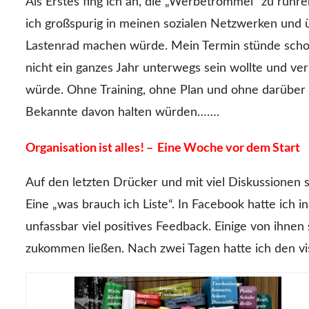
Als Erstes fing ich an, die „Werbetrommel“ zu rüh
ich großspurig in meinen sozialen Netzwerken und
Lastenrad machen würde. Mein Termin stünde schon f
nicht ein ganzes Jahr unterwegs sein wollte und ve
würde. Ohne Training, ohne Plan und ohne darübe
Bekannte davon halten würden…….
Organisation ist alles! – Eine Woche vor dem Start
Auf den letzten Drücker und mit viel Diskussionen 
Eine „was brauch ich Liste“. In Facebook hatte ich
unfassbar viel positives Feedback. Einige von ihnen 
zukommen ließen. Nach zwei Tagen hatte ich den vis