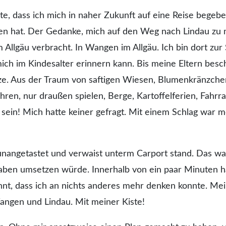
te, dass ich mich in naher Zukunft auf eine Reise begeb
ten hat. Der Gedanke, mich auf den Weg nach Lindau zu
m Allgäu verbracht. In Wangen im Allgäu. Ich bin dort zur
mich im Kindesalter erinnern kann. Bis meine Eltern besc
ze. Aus der Traum von saftigen Wiesen, Blumenkränzche
ren, nur draußen spielen, Berge, Kartoffelferien, Fahrra
sein! Mich hatte keiner gefragt. Mit einem Schlag war 
r unangetastet und verwaist unterm Carport stand. Das w
orhaben umsetzen würde. Innerhalb von ein paar Minuten h
nnt, dass ich an nichts anderes mehr denken konnte. Me
 Wangen und Lindau. Mit meiner Kiste!