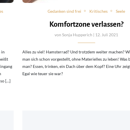
es
Gedanken sind frei
Kritisches
Seele
Komfortzone verlassen?
von
Sonja Hupperich
| 12. Juli 2021
 in
Alles zu viel! Hamsterrad? Und trotzdem weiter machen? Wi
heißt
man sich schon vorgestellt, ohne Materielles zu leben! Was 
Eingang
man? Essen, trinken, ein Dach über dem Kopf? Eine Uhr zeigt 
n
Egal wie teuer sie war?
so […]