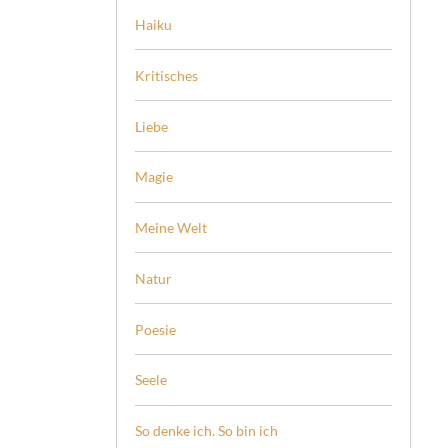
Haiku
Kritisches
Liebe
Magie
Meine Welt
Natur
Poesie
Seele
So denke ich. So bin ich