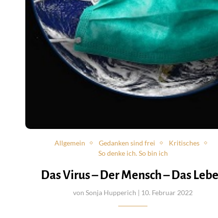
Allgemein
Gedanken sind frei
Kritisches
So denke ich. So bin ich
Das Virus – Der Mensch – Das Leb
von
Sonja Hupperich
| 10. Februar 2022