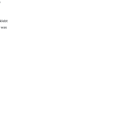
n
 klebt
, was