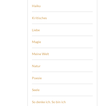
Haiku
Kritisches
Liebe
Magie
Meine Welt
Natur
Poesie
Seele
So denke ich. So bin ich