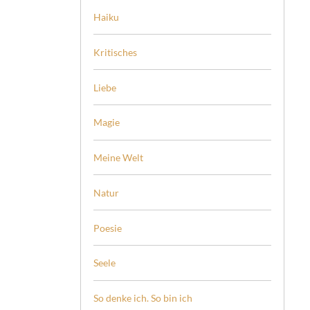
Haiku
Kritisches
Liebe
Magie
Meine Welt
Natur
Poesie
Seele
So denke ich. So bin ich