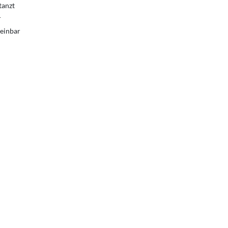
tanzt
r
heinbar