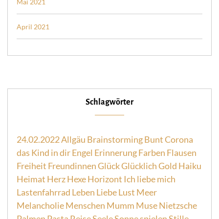
Mai 2021
April 2021
Schlagwörter
24.02.2022
Allgäu
Brainstorming
Bunt
Corona
das Kind in dir
Engel
Erinnerung
Farben
Flausen
Freiheit
Freundinnen
Glück
Glücklich
Gold
Haiku
Heimat
Herz
Hexe
Horizont
Ich liebe mich
Lastenfahrrad
Leben
Liebe
Lust
Meer
Melancholie
Menschen
Mumm
Muse
Nietzsche
Palmen
Pasta
Reise
Seele
Sonne
spielen
Stille