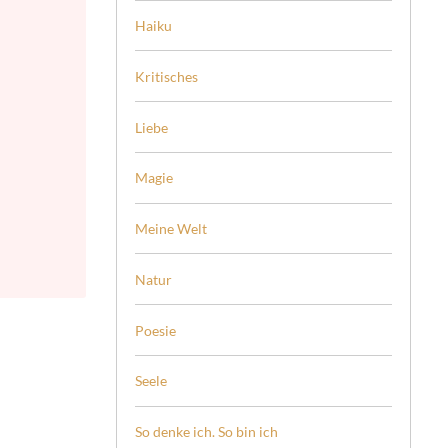
Haiku
Kritisches
Liebe
Magie
Meine Welt
Natur
Poesie
Seele
So denke ich. So bin ich