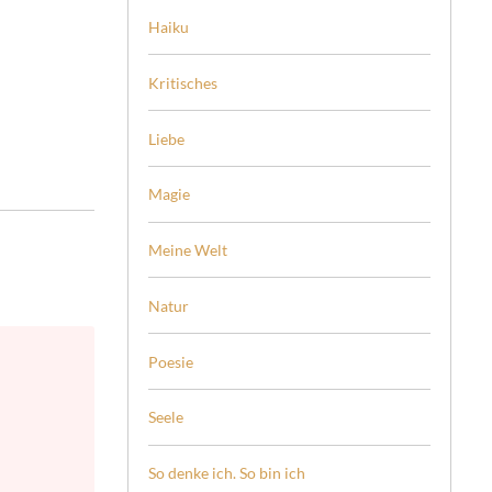
Haiku
Kritisches
Liebe
Magie
Meine Welt
Natur
Poesie
Seele
So denke ich. So bin ich