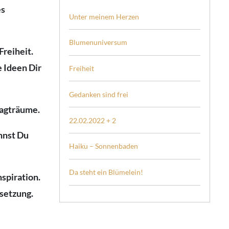
es
Unter meinem Herzen
Blumenuniversum
reiheit.
 Ideen Dir
Freiheit
Gedanken sind frei
Tagträume.
22.02.2022 + 2
nnst Du
Haiku – Sonnenbaden
Da steht ein Blümelein!
spiration.
setzung.