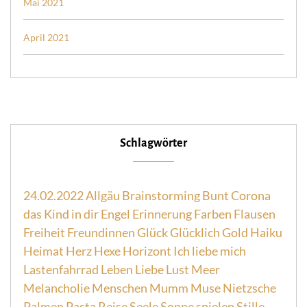
Mai 2021
April 2021
Schlagwörter
24.02.2022
Allgäu
Brainstorming
Bunt
Corona
das Kind in dir
Engel
Erinnerung
Farben
Flausen
Freiheit
Freundinnen
Glück
Glücklich
Gold
Haiku
Heimat
Herz
Hexe
Horizont
Ich liebe mich
Lastenfahrrad
Leben
Liebe
Lust
Meer
Melancholie
Menschen
Mumm
Muse
Nietzsche
Palmen
Pasta
Reise
Seele
Sonne
spielen
Stille