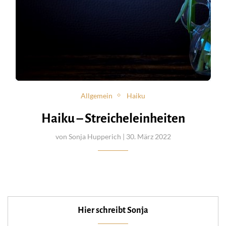
Allgemein
Haiku
Haiku – Streicheleinheiten
von
Sonja Hupperich
| 30. März 2022
Hier schreibt Sonja