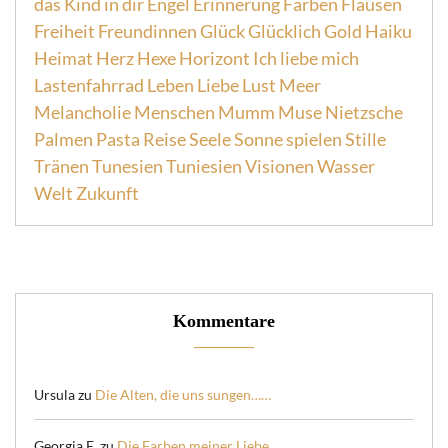
das Kind in dir
Engel
Erinnerung
Farben
Flausen
Freiheit
Freundinnen
Glück
Glücklich
Gold
Haiku
Heimat
Herz
Hexe
Horizont
Ich liebe mich
Lastenfahrrad
Leben
Liebe
Lust
Meer
Melancholie
Menschen
Mumm
Muse
Nietzsche
Palmen
Pasta
Reise
Seele
Sonne
spielen
Stille
Tränen
Tunesien
Tuniesien
Visionen
Wasser
Welt
Zukunft
Kommentare
Ursula
zu
Die Alten, die uns sungen……
Georgia E.
zu
Die Farben meiner Liebe